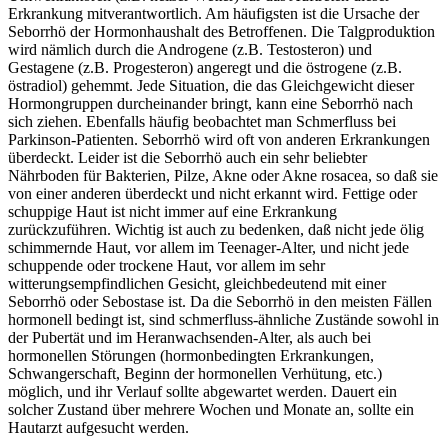
Erkrankung mitverantwortlich. Am häufigsten ist die Ursache der
Seborrhö der Hormonhaushalt des Betroffenen. Die Talgproduktion
wird nämlich durch die Androgene (z.B. Testosteron) und
Gestagene (z.B. Progesteron) angeregt und die östrogene (z.B.
östradiol) gehemmt. Jede Situation, die das Gleichgewicht dieser
Hormongruppen durcheinander bringt, kann eine Seborrhö nach
sich ziehen. Ebenfalls häufig beobachtet man Schmerfluss bei
Parkinson-Patienten. Seborrhö wird oft von anderen Erkrankungen
überdeckt. Leider ist die Seborrhö auch ein sehr beliebter
Nährboden für Bakterien, Pilze, Akne oder Akne rosacea, so daß sie
von einer anderen überdeckt und nicht erkannt wird. Fettige oder
schuppige Haut ist nicht immer auf eine Erkrankung
zurückzuführen. Wichtig ist auch zu bedenken, daß nicht jede ölig
schimmernde Haut, vor allem im Teenager-Alter, und nicht jede
schuppende oder trockene Haut, vor allem im sehr
witterungsempfindlichen Gesicht, gleichbedeutend mit einer
Seborrhö oder Sebostase ist. Da die Seborrhö in den meisten Fällen
hormonell bedingt ist, sind schmerfluss-ähnliche Zustände sowohl in
der Pubertät und im Heranwachsenden-Alter, als auch bei
hormonellen Störungen (hormonbedingten Erkrankungen,
Schwangerschaft, Beginn der hormonellen Verhütung, etc.)
möglich, und ihr Verlauf sollte abgewartet werden. Dauert ein
solcher Zustand über mehrere Wochen und Monate an, sollte ein
Hautarzt aufgesucht werden.