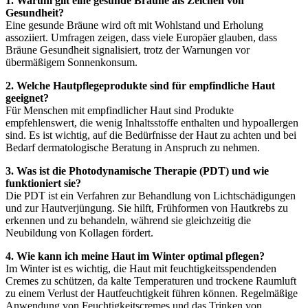
1. Warum gilt eine gesunde Bräune als Zeichen von
Gesundheit?
Eine gesunde Bräune wird oft mit Wohlstand und Erholung
assoziiert. Umfragen zeigen, dass viele Europäer glauben, dass
Bräune Gesundheit signalisiert, trotz der Warnungen vor
übermäßigem Sonnenkonsum.
2. Welche Hautpflegeprodukte sind für empfindliche Haut
geeignet?
Für Menschen mit empfindlicher Haut sind Produkte
empfehlenswert, die wenig Inhaltsstoffe enthalten und hypoallergen
sind. Es ist wichtig, auf die Bedürfnisse der Haut zu achten und bei
Bedarf dermatologische Beratung in Anspruch zu nehmen.
3. Was ist die Photodynamische Therapie (PDT) und wie
funktioniert sie?
Die PDT ist ein Verfahren zur Behandlung von Lichtschädigungen
und zur Hautverjüngung. Sie hilft, Frühformen von Hautkrebs zu
erkennen und zu behandeln, während sie gleichzeitig die
Neubildung von Kollagen fördert.
4. Wie kann ich meine Haut im Winter optimal pflegen?
Im Winter ist es wichtig, die Haut mit feuchtigkeitsspendenden
Cremes zu schützen, da kalte Temperaturen und trockene Raumluft
zu einem Verlust der Hautfeuchtigkeit führen können. Regelmäßige
Anwendung von Feuchtigkeitscremes und das Trinken von