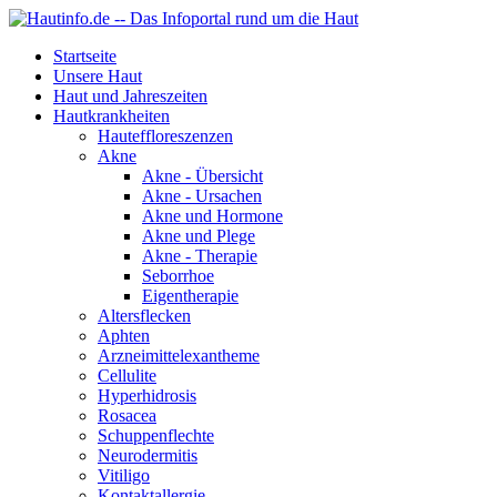
Startseite
Unsere Haut
Haut und Jahreszeiten
Hautkrankheiten
Hauteffloreszenzen
Akne
Akne - Übersicht
Akne - Ursachen
Akne und Hormone
Akne und Plege
Akne - Therapie
Seborrhoe
Eigentherapie
Altersflecken
Aphten
Arzneimittelexantheme
Cellulite
Hyperhidrosis
Rosacea
Schuppenflechte
Neurodermitis
Vitiligo
Kontaktallergie