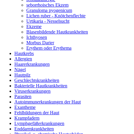
seborrhoisches Ekzem
Granuloma pyogenicum
Lichen ruber - Knötchenflechte
Urtikaria - Nesselsucht
Ekzeme
Blasenbildende Hautkrankheiten
Ichthyosen
Morbus Darier
Erythem oder Erythema
Hautkrebs
Allergien
Haarerkrankungen
Nägel
Hautpilz
Geschlechtskrankheiten
Bakterielle Hautkrankheiten
Viruserkrankungen
Parasiten
Autoimmunerkrankungen der Haut
Exantheme
Fehlbildungen der Haut
Krampfadern
Lymphgefäßerkrankungen
Enddarmkrankheiten