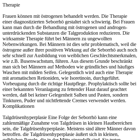
Therapie
Frauen können mit östrogenen behandelt werden. Die Therapie
einer diagnostizierten Seborrhö gestaltet sich schwierig. Bei Frauen
kann man durch die Behandlung mit östrogenen und androgen-
unterdrückenden Substanzen die Talgproduktion reduzieren. Die
wirksamste Therapie führt bei Männern zu ungewollten
Nebenwirkungen. Bei Männern ist dies sehr problematisch, weil die
östrogene außer ihrer positiven Wirkung auf die Seborrhö auch noch
sehr schnell zur Ausbildung von weiblichen Geschlechtsmerkmalen,
wie z.B. Busenwachstum, führen. Aus diesem Grunde beschränkt
man sich bei Männern auf Methoden wie gründliches und häufiges
Waschen mit milden Seifen. Gelegentlich wird auch eine Therapie
mit aromatischen Retioniden, wie Isoretinoin, durchgeführt.
Vorbeugung durch die richtige Hautpflege. Prophylaktisch sollte bei
einer bekannten Veranlagung zu fettender Haut darauf geachtet
werden, daß bei keiner Gelegenheit Salben und Pasten, sondern
Tinkturen, Puder und nichtfettende Cremes verwendet werden.
Komplikationen
Talgdrüsenhyperplasie Eine Folge der Seborrhö kann eine
zahlenmäßige Zunahme von Talgdrüsen in kleinen Hautbereichen
sein, die Talgdrüsenhyperplasie. Meistens sind ältere Männer davon
betroffen. die Talgdrüsenhyperplasie äußert sich in kleinen,
gelblichen Papeln, die in der Mitte eingedellt sind. Sie treten