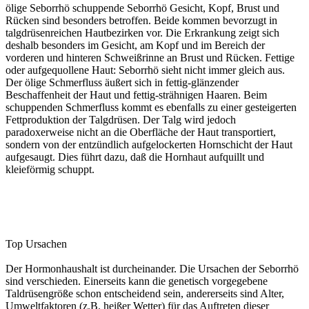
ölige Seborrhö schuppende Seborrhö Gesicht, Kopf, Brust und
Rücken sind besonders betroffen. Beide kommen bevorzugt in
talgdrüsenreichen Hautbezirken vor. Die Erkrankung zeigt sich
deshalb besonders im Gesicht, am Kopf und im Bereich der
vorderen und hinteren Schweißrinne an Brust und Rücken. Fettige
oder aufgequollene Haut: Seborrhö sieht nicht immer gleich aus.
Der ölige Schmerfluss äußert sich in fettig-glänzender
Beschaffenheit der Haut und fettig-strähnigen Haaren. Beim
schuppenden Schmerfluss kommt es ebenfalls zu einer gesteigerten
Fettproduktion der Talgdrüsen. Der Talg wird jedoch
paradoxerweise nicht an die Oberfläche der Haut transportiert,
sondern von der entzündlich aufgelockerten Hornschicht der Haut
aufgesaugt. Dies führt dazu, daß die Hornhaut aufquillt und
kleieförmig schuppt.
Top Ursachen
Der Hormonhaushalt ist durcheinander. Die Ursachen der Seborrhö
sind verschieden. Einerseits kann die genetisch vorgegebene
Taldrüsengröße schon entscheidend sein, andererseits sind Alter,
Umweltfaktoren (z.B. heißer Wetter) für das Auftreten dieser