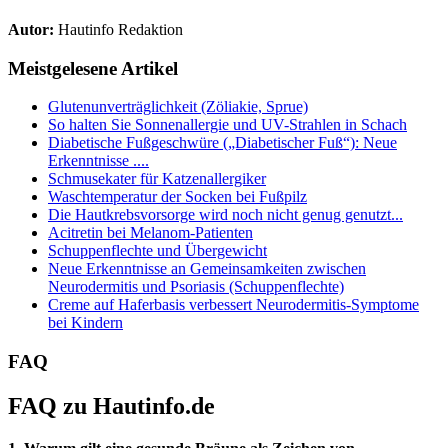
Autor:
Hautinfo Redaktion
Meistgelesene Artikel
Glutenunverträglichkeit (Zöliakie, Sprue)
So halten Sie Sonnenallergie und UV-Strahlen in Schach
Diabetische Fußgeschwüre („Diabetischer Fuß“): Neue
Erkenntnisse ....
Schmusekater für Katzenallergiker
Waschtemperatur der Socken bei Fußpilz
Die Hautkrebsvorsorge wird noch nicht genug genutzt...
Acitretin bei Melanom-Patienten
Schuppenflechte und Übergewicht
Neue Erkenntnisse an Gemeinsamkeiten zwischen
Neurodermitis und Psoriasis (Schuppenflechte)
Creme auf Haferbasis verbessert Neurodermitis-Symptome
bei Kindern
FAQ
FAQ zu Hautinfo.de