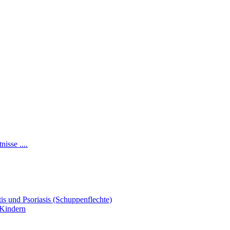
isse ....
s und Psoriasis (Schuppenflechte)
 Kindern