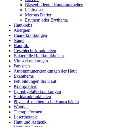
Blasenbildende Hautkrankheiten
Ichthyosen
Morbus Darier
Erythem oder Erythema
Hautkrebs
Allergien
Haarerkrankungen
Nägel
Hautpilz
Geschlechtskrankheiten
Bakterielle Hautkrankheiten
Viruserkrankungen
Parasiten
Autoimmunerkrankungen der Haut
Exantheme
Fehlbildungen der Haut
Krampfadern
Lymphgefäßerkrankungen
Enddarmkrankheiten
Physikal. u. chemische Hautschäden
Wunden
Therapieformen
Lasertherapie
Haut und Ästhetik