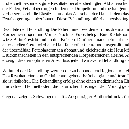
und erzielt besonders gute Resultate bei altersbedingten Abbauerschein
die Falten, Fettablagerungen bilden das Doppelkinn und die hängend
verbessert somit die Elastizität und das Aussehen der Haut. Indem d
Fettablagerungen abzubauen. Diese Behandlung hilft die altersbedin
Resultate der Behandlung Die Patientinnen werden ein- bis dreimal 
Körpermessungen und Vorher-Nachher-Fotos belegt. Eine Reduktion um
wie z.B. im Gesicht und an den Brüsten. Darüber hinaus befreit die
entwickelten Gerät wird eine Hautfalte erfasst, ein- und ausgerollt 
der übermäßige Fettablagerungen abbaut und gleichzeitig die Haut krä
Druckmanschetten in den entsprechenden Körperbereichen (Beine, Ar
erzeugt, die den optimalen Abschluss jeder Twinsvelte Behandlung dar
Während der Behandlung werden die zu behandelten Regionen mit ei
Das Resultat: eine von Cellulite weitgehend befreite, glatte und fest
sie ist risikofrei. Die Behandlung erfolgt ohne einen medizinischen 
innovativen Heilmethoden, die natürlichen Lösungen den Vorzug geb
Gegenanzeige: - Schwangerschaft - Ausgeprägter Bluthochdruck - üb