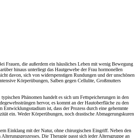
 Bei Frauen, die außerdem ein häusliches Leben mit wenig Bewegung
Darüber hinaus unterliegt das Hautgewebe der Frau hormonellen
nicht davon, sich von widerspenstigen Rundungen und der unschönen
intensive Körperübungen, Salben gegen Cellulite, Großmutters
en typischen Phänomen handelt es sich um Fettspeicherungen in den
ndegewebssträngen hervor, es kommt an der Hautoberfläche zu den
em Entwicklungsstadium ist, dass der Prozess durch eine gehemmte
astizität ein. Weder Körperübungen, noch drastische Abmagerungskuren
em Einklang mit der Natur, ohne chirurgischen Eingriff. Neben den
lterungsprozesses. Die Therapie passt sich jeder Altersgruppe an