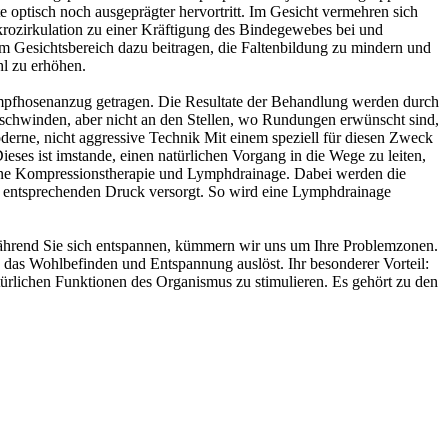
ite optisch noch ausgeprägter hervortritt. Im Gesicht vermehren sich
rozirkulation zu einer Kräftigung des Bindegewebes bei und
im Gesichtsbereich dazu beitragen, die Faltenbildung zu mindern und
l zu erhöhen.
rumpfhosenanzug getragen. Die Resultate der Behandlung werden durch
rschwinden, aber nicht an den Stellen, wo Rundungen erwünscht sind,
erne, nicht aggressive Technik Mit einem speziell für diesen Zweck
eses ist imstande, einen natürlichen Vorgang in die Wege zu leiten,
gt eine Kompressionstherapie und Lymphdrainage. Dabei werden die
 entsprechenden Druck versorgt. So wird eine Lymphdrainage
ährend Sie sich entspannen, kümmern wir uns um Ihre Problemzonen.
n, das Wohlbefinden und Entspannung auslöst. Ihr besonderer Vorteil:
atürlichen Funktionen des Organismus zu stimulieren. Es gehört zu den