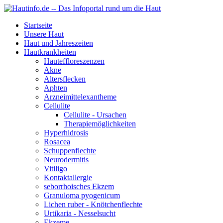
Startseite
Unsere Haut
Haut und Jahreszeiten
Hautkrankheiten
Hauteffloreszenzen
Akne
Altersflecken
Aphten
Arzneimittelexantheme
Cellulite
Cellulite - Ursachen
Therapiemöglichkeiten
Hyperhidrosis
Rosacea
Schuppenflechte
Neurodermitis
Vitiligo
Kontaktallergie
seborrhoisches Ekzem
Granuloma pyogenicum
Lichen ruber - Knötchenflechte
Urtikaria - Nesselsucht
Ekzeme