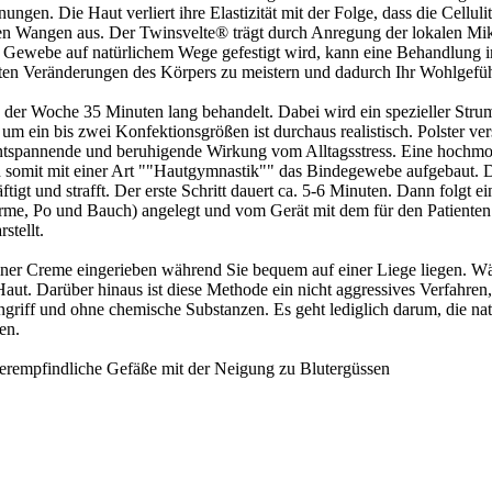
ungen. Die Haut verliert ihre Elastizität mit der Folge, dass die Cellul
en Wangen aus. Der Twinsvelte® trägt durch Anregung der lokalen Mik
as Gewebe auf natürlichem Wege gefestigt wird, kann eine Behandlung 
gten Veränderungen des Körpers zu meistern und dadurch Ihr Wohlgefüh
in der Woche 35 Minuten lang behandelt. Dabei wird ein spezieller St
 ein bis zwei Konfektionsgrößen ist durchaus realistisch. Polster ve
 entspannende und beruhigende Wirkung vom Alltagsstress. Eine hochmod
und somit mit einer Art ""Hautgymnastik"" das Bindegewebe aufgebaut. Di
ftigt und strafft. Der erste Schritt dauert ca. 5-6 Minuten. Dann fol
me, Po und Bauch) angelegt und vom Gerät mit dem für den Patienten
stellt.
ner Creme eingerieben während Sie bequem auf einer Liege liegen. W
e Haut. Darüber hinaus ist diese Methode ein nicht aggressives Verfahre
Eingriff und ohne chemische Substanzen. Es geht lediglich darum, die n
en.
erempfindliche Gefäße mit der Neigung zu Blutergüssen