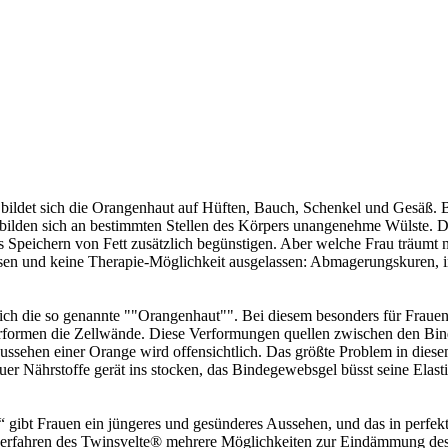
 bildet sich die Orangenhaut auf Hüften, Bauch, Schenkel und Gesäß.
, bilden sich an bestimmten Stellen des Körpers unangenehme Wülste. 
Speichern von Fett zusätzlich begünstigen. Aber welche Frau träumt 
ssen und keine Therapie-Möglichkeit ausgelassen: Abmagerungskuren, 
 sich die so genannte ""Orangenhaut"". Bei diesem besonders für Frau
erformen die Zellwände. Diese Verformungen quellen zwischen den Bi
ussehen einer Orange wird offensichtlich. Das größte Problem in dies
neuer Nährstoffe gerät ins stocken, das Bindegewebsgel büsst seine El
ibt Frauen ein jüngeres und gesünderes Aussehen, und das in perfekt
erfahren des Twinsvelte® mehrere Möglichkeiten zur Eindämmung des A