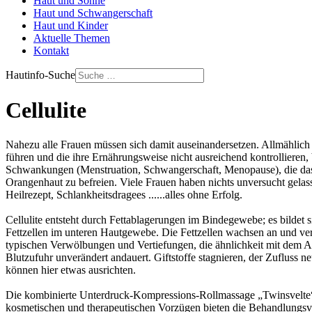
Haut und Sonne
Haut und Schwangerschaft
Haut und Kinder
Aktuelle Themen
Kontakt
Hautinfo-Suche
Cellulite
Nahezu alle Frauen müssen sich damit auseinandersetzen. Allmählich
führen und die ihre Ernährungsweise nicht ausreichend kontrollieren
Schwankungen (Menstruation, Schwangerschaft, Menopause), die das 
Orangenhaut zu befreien. Viele Frauen haben nichts unversucht gela
Heilrezept, Schlankheitsdragees ......alles ohne Erfolg.
Cellulite entsteht durch Fettablagerungen im Bindegewebe; es bildet
Fettzellen im unteren Hautgewebe. Die Fettzellen wachsen an und v
typischen Verwölbungen und Vertiefungen, die ähnlichkeit mit dem A
Blutzufuhr unverändert andauert. Giftstoffe stagnieren, der Zufluss 
können hier etwas ausrichten.
Die kombinierte Unterdruck-Kompressions-Rollmassage „Twinsvelte“ g
kosmetischen und therapeutischen Vorzügen bieten die Behandlungsv