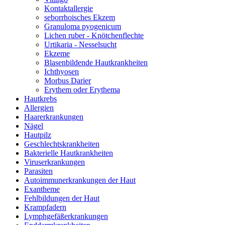
Kontaktallergie
seborrhoisches Ekzem
Granuloma pyogenicum
Lichen ruber - Knötchenflechte
Urtikaria - Nesselsucht
Ekzeme
Blasenbildende Hautkrankheiten
Ichthyosen
Morbus Darier
Erythem oder Erythema
Hautkrebs
Allergien
Haarerkrankungen
Nägel
Hautpilz
Geschlechtskrankheiten
Bakterielle Hautkrankheiten
Viruserkrankungen
Parasiten
Autoimmunerkrankungen der Haut
Exantheme
Fehlbildungen der Haut
Krampfadern
Lymphgefäßerkrankungen