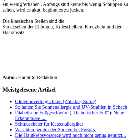
ein wenig 'erhaben'. Anfangs sind keine bis wenig Schuppen zu
sehen, wird es akut, beginnt es zu jucken.
Die klassischen Stellen sind die:
Streckseiten der Ellbogen, Kniescheiben, Kreuzbein und der
Haaransatz
Autor:
Hautinfo Redaktion
Meistgelesene Artikel
Glutenunverträglichkeit (Zöliakie, Sprue)
So halten Sie Sonnenallergie und UV-Strahlen in Schach
Diabetische Fußgeschwüre („Diabetischer Fuß“): Neue
Erkenntnisse ....
Schmusekater für Katzenallergiker
Waschtemperatur der Socken bei Fußpilz
Die Hautkrebsvorsorge wird noch nicht genug genutzt...