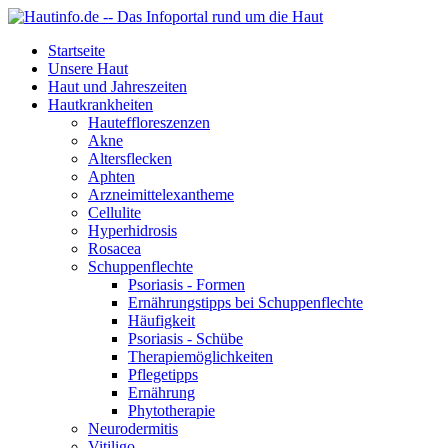
Startseite
Unsere Haut
Haut und Jahreszeiten
Hautkrankheiten
Hauteffloreszenzen
Akne
Altersflecken
Aphten
Arzneimittelexantheme
Cellulite
Hyperhidrosis
Rosacea
Schuppenflechte
Psoriasis - Formen
Ernährungstipps bei Schuppenflechte
Häufigkeit
Psoriasis - Schübe
Therapiemöglichkeiten
Pflegetipps
Ernährung
Phytotherapie
Neurodermitis
Vitiligo