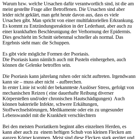
Warum bzw. welche Ursachen dafür verantwortlich sind, ist die am
meist gestellte Frage aller Betroffenen. Die Ursachen sind aber
leider nicht geklärt, man geht heute davon aus, dass es viele
Ursachen gibt. Man spricht von einer multifaktoriellen Erkrankung.
Es kommt zu Entzündungsreaktion in der Lederhaut, aber auch zu
einer krankhaften Beschleunigung der Verhornung der Epidermis.
Dies geschieht im Schnitt siebenmal schneller als normal. Das
Ergebnis sieht man: die Schuppen.
Es gibt viele mögliche Formen der Psoriasis.
Die Psoriasis kann nämlich auch mit Pusteln einhergehen, auch
können die Gelenke betroffen sein.
Die Psoriasis kann jahrelang ruhen oder nicht auftreten. Irgendwann
kann sie – muss aber nicht - aufbrechen.
In erster Linie ist wohl der bekannteste Auslöser Stress, gefolgt von
mechanischen Reizen ( eine dauerhafte Reibung diverser
Körperstellen und/oder chronischen Hautschädigungen) Auch
können bakterielle Infekte, schwere Erkältungen,
Stoffwechselstörungen, Medikamente oder ein zu ungesunder
Lebenswandel mit die Krankheit verschlechtern
Bei den meisten Psoriatikern beginnt alles einzelnen Herden, es
kann aber auch zu einem heftigen Schub von kleinen Flecken am
ganzen Körper kommen. Meist sind diese Flecken stark gerötet und