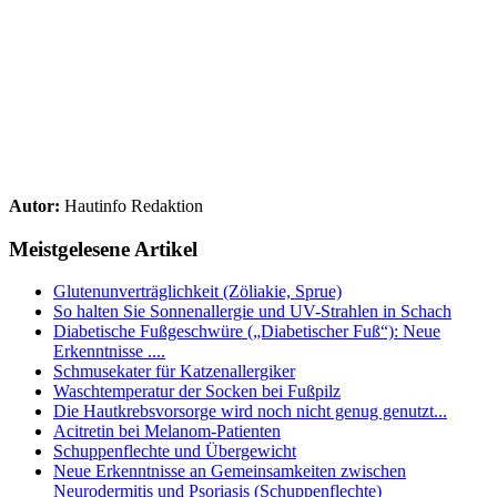
Autor:
Hautinfo Redaktion
Meistgelesene Artikel
Glutenunverträglichkeit (Zöliakie, Sprue)
So halten Sie Sonnenallergie und UV-Strahlen in Schach
Diabetische Fußgeschwüre („Diabetischer Fuß“): Neue
Erkenntnisse ....
Schmusekater für Katzenallergiker
Waschtemperatur der Socken bei Fußpilz
Die Hautkrebsvorsorge wird noch nicht genug genutzt...
Acitretin bei Melanom-Patienten
Schuppenflechte und Übergewicht
Neue Erkenntnisse an Gemeinsamkeiten zwischen
Neurodermitis und Psoriasis (Schuppenflechte)