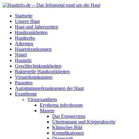
Startseite
Unsere Haut
Haut und Jahreszeiten
Hautkrankheiten
Hautkrebs
Allergien
Haarerkrankungen
Nägel
Hautpilz
Geschlechtskrankheiten
Bakterielle Hautkrankheiten
Viruserkrankungen
Parasiten
Autoimmunerkrankungen der Haut
Exantheme
Virusexanthem
Erythema infectiosum
Masern
Das Erregervirus
Übertragung und Körperabwehr
Klinisches Bild
Komplikationen
Diagnostik