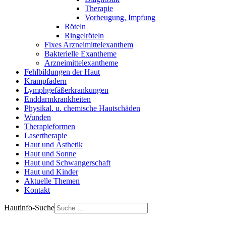
Therapie
Vorbeugung, Impfung
Röteln
Ringelröteln
Fixes Arzneimittelexanthem
Bakterielle Exantheme
Arzneimittelexantheme
Fehlbildungen der Haut
Krampfadern
Lymphgefäßerkrankungen
Enddarmkrankheiten
Physikal. u. chemische Hautschäden
Wunden
Therapieformen
Lasertherapie
Haut und Ästhetik
Haut und Sonne
Haut und Schwangerschaft
Haut und Kinder
Aktuelle Themen
Kontakt
Hautinfo-Suche