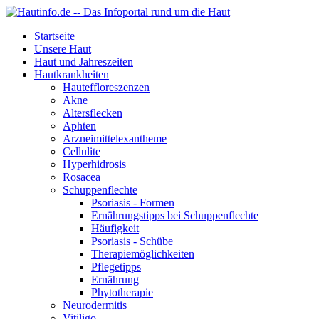
Startseite
Unsere Haut
Haut und Jahreszeiten
Hautkrankheiten
Hauteffloreszenzen
Akne
Altersflecken
Aphten
Arzneimittelexantheme
Cellulite
Hyperhidrosis
Rosacea
Schuppenflechte
Psoriasis - Formen
Ernährungstipps bei Schuppenflechte
Häufigkeit
Psoriasis - Schübe
Therapiemöglichkeiten
Pflegetipps
Ernährung
Phytotherapie
Neurodermitis
Vitiligo