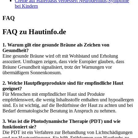
Creme auf Haferbasis verbessert Neurodermitis-Symptome
bei Kindern
FAQ
FAQ zu Hautinfo.de
1. Warum gilt eine gesunde Bräune als Zeichen von
Gesundheit?
Eine gesunde Bräune wird oft mit Wohlstand und Erholung
assoziiert. Umfragen zeigen, dass viele Europäer glauben, dass
Bräune Gesundheit signalisiert, trotz der Warnungen vor
übermäßigem Sonnenkonsum.
2. Welche Hautpflegeprodukte sind für empfindliche Haut
geeignet?
Für Menschen mit empfindlicher Haut sind Produkte
empfehlenswert, die wenig Inhaltsstoffe enthalten und hypoallergen
sind. Es ist wichtig, auf die Bedürfnisse der Haut zu achten und bei
Bedarf dermatologische Beratung in Anspruch zu nehmen.
3. Was ist die Photodynamische Therapie (PDT) und wie
funktioniert sie?
Die PDT ist ein Verfahren zur Behandlung von Lichtschädigungen
und zur Hautverjüngung. Sie hilft, Frühformen von Hautkrebs zu