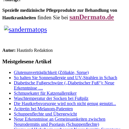
Spezielle medizinische Pflegeprodukte zur Behandlung von
sanDermato.de
finden Sie bei
Hautkrankheiten
Autor:
Hautinfo Redaktion
Meistgelesene Artikel
Glutenunverträglichkeit (Zöliakie, Sprue)
So halten Sie Sonnenallergie und UV-Strahlen in Schach
Diabetische Fußgeschwüre („Diabetischer Fuß“): Neue
Erkenntnisse ....
Schmusekater für Katzenallergiker
Waschtemperatur der Socken bei Fußpilz
Die Hautkrebsvorsorge wird noch nicht genug genutzt...
Acitretin bei Melanom-Patienten
Schuppenflechte und Übergewicht
Neue Erkenntnisse an Gemeinsamkeiten zwischen
Neurodermitis und Psoriasis (Schuppenflechte)