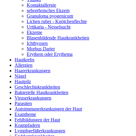
Kontaktallergie
seborrhoisches Ekzem
Granuloma pyogenicum
Lichen ruber - Knötchenflechte
Urtikaria - Nesselsucht
Ekzeme
Blasenbildende Hautkrankheiten
Ichthyosen
Morbus Darier
Erythem oder Erythema
Hautkrebs
Allergien
Haarerkrankungen
Nägel
Hautpilz
Geschlechtskrankheiten
Bakterielle Hautkrankheiten
Viruserkrankungen
Parasiten
Autoimmunerkrankungen der Haut
Exantheme
Fehlbildungen der Haut
Krampfadern
Lymphgefäßerkrankungen