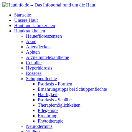
Startseite
Unsere Haut
Haut und Jahreszeiten
Hautkrankheiten
Hauteffloreszenzen
Akne
Altersflecken
Aphten
Arzneimittelexantheme
Cellulite
Hyperhidrosis
Rosacea
Schuppenflechte
Psoriasis - Formen
Ernährungstipps bei Schuppenflechte
Häufigkeit
Psoriasis - Schübe
Therapiemöglichkeiten
Pflegetipps
Ernährung
Phytotherapie
Neurodermitis
Vitiligo