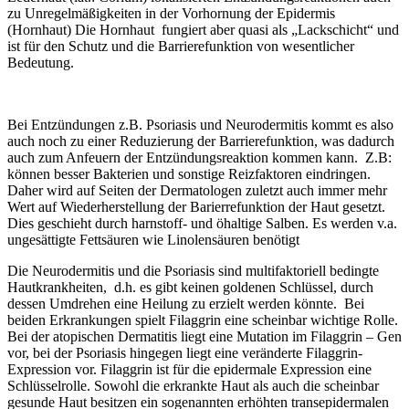
zu Unregelmäßigkeiten in der Vorhornung der Epidermis
(Hornhaut) Die Hornhaut fungiert aber quasi als „Lackschicht“ und
ist für den Schutz und die Barrierefunktion von wesentlicher
Bedeutung.
Bei Entzündungen z.B. Psoriasis und Neurodermitis kommt es also
auch noch zu einer Reduzierung der Barrierefunktion, was dadurch
auch zum Anfeuern der Entzündungsreaktion kommen kann. Z.B:
können besser Bakterien und sonstige Reizfaktoren eindringen.
Daher wird auf Seiten der Dermatologen zuletzt auch immer mehr
Wert auf Wiederherstellung der Barierrefunktion der Haut gesetzt.
Dies geschieht durch harnstoff- und öhaltige Salben. Es werden v.a.
ungesättigte Fettsäuren wie Linolensäuren benötigt
Die Neurodermitis und die Psoriasis sind multifaktoriell bedingte
Hautkrankheiten, d.h. es gibt keinen goldenen Schlüssel, durch
dessen Umdrehen eine Heilung zu erzielt werden könnte. Bei
beiden Erkrankungen spielt Filaggrin eine scheinbar wichtige Rolle.
Bei der atopischen Dermatitis liegt eine Mutation im Filaggrin – Gen
vor, bei der Psoriasis hingegen liegt eine veränderte Filaggrin-
Expression vor. Filaggrin ist für die epidermale Expression eine
Schlüsselrolle. Sowohl die erkrankte Haut als auch die scheinbar
gesunde Haut besitzen ein sogenannten erhöhten transepidermalen