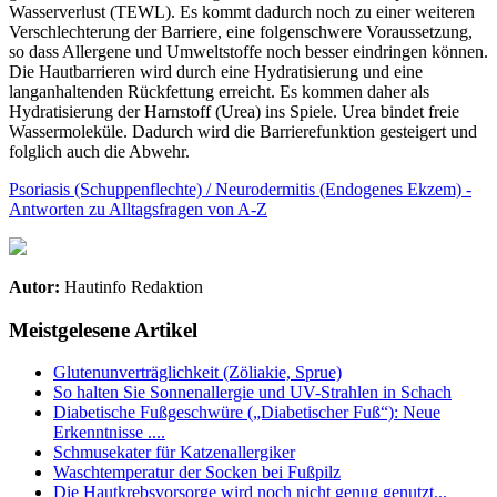
Wasserverlust (TEWL). Es kommt dadurch noch zu einer weiteren
Verschlechterung der Barriere, eine folgenschwere Voraussetzung,
so dass Allergene und Umweltstoffe noch besser eindringen können.
Die Hautbarrieren wird durch eine Hydratisierung und eine
langanhaltenden Rückfettung erreicht. Es kommen daher als
Hydratisierung der Harnstoff (Urea) ins Spiele. Urea bindet freie
Wassermoleküle. Dadurch wird die Barrierefunktion gesteigert und
folglich auch die Abwehr.
Psoriasis (Schuppenflechte) / Neurodermitis (Endogenes Ekzem) -
Antworten zu Alltagsfragen von A-Z
Autor:
Hautinfo Redaktion
Meistgelesene Artikel
Glutenunverträglichkeit (Zöliakie, Sprue)
So halten Sie Sonnenallergie und UV-Strahlen in Schach
Diabetische Fußgeschwüre („Diabetischer Fuß“): Neue
Erkenntnisse ....
Schmusekater für Katzenallergiker
Waschtemperatur der Socken bei Fußpilz
Die Hautkrebsvorsorge wird noch nicht genug genutzt...