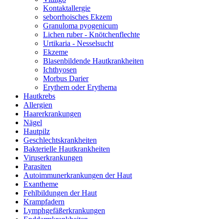
Kontaktallergie
seborrhoisches Ekzem
Granuloma pyogenicum
Lichen ruber - Knötchenflechte
Urtikaria - Nesselsucht
Ekzeme
Blasenbildende Hautkrankheiten
Ichthyosen
Morbus Darier
Erythem oder Erythema
Hautkrebs
Allergien
Haarerkrankungen
Nägel
Hautpilz
Geschlechtskrankheiten
Bakterielle Hautkrankheiten
Viruserkrankungen
Parasiten
Autoimmunerkrankungen der Haut
Exantheme
Fehlbildungen der Haut
Krampfadern
Lymphgefäßerkrankungen