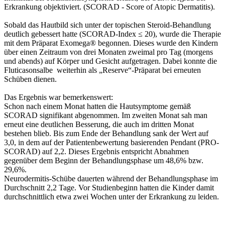
Erkrankung objektiviert. (SCORAD - Score of Atopic Dermatitis).
Sobald das Hautbild sich unter der topischen Steroid-Behandlung
deutlich gebessert hatte (SCORAD-Index ≤ 20), wurde die Therapie
mit dem Präparat Exomega® begonnen. Dieses wurde den Kindern
über einen Zeitraum von drei Monaten zweimal pro Tag (morgens
und abends) auf Körper und Gesicht aufgetragen. Dabei konnte die
Fluticasonsalbe weiterhin als „Reserve“-Präparat bei erneuten
Schüben dienen.
Das Ergebnis war bemerkenswert:
Schon nach einem Monat hatten die Hautsymptome gemäß
SCORAD signifikant abgenommen. Im zweiten Monat sah man
erneut eine deutlichen Besserung, die auch im dritten Monat
bestehen blieb. Bis zum Ende der Behandlung sank der Wert auf
3,0, in dem auf der Patientenbewertung basierenden Pendant (PRO-
SCORAD) auf 2,2. Dieses Ergebnis entspricht Abnahmen
gegenüber dem Beginn der Behandlungsphase um 48,6% bzw.
29,6%.
Neurodermitis-Schübe dauerten während der Behandlungsphase im
Durchschnitt 2,2 Tage. Vor Studienbeginn hatten die Kinder damit
durchschnittlich etwa zwei Wochen unter der Erkrankung zu leiden.