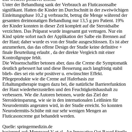
Unter der Behandlung sank der Verbrauch an Fluticasonsalbe
signifikant. Hatten die Kinder im Durchschnitt in der zweiwöchigen
Einleitungsphase 10,2 g verbraucht, betrug die Menge während der
gesamten dreimonatigen Behandlung nur 13,5 g pro Patient. 19%
der Kinder konnten in dieser Zeit komplett auf die Steroidsalbe
verzichten. Das Präparat wurde insgesamt gut vertragen. Nur ein
Kind spürte sofort nach der Applikation der Salbe ein Brennen auf
der Haut; daher wurde es von der Studie ausgeschlossen. Es ist aber
anzumerken, das das offene Design der Studie keine definitive +
finale Beurteilung erlaubt , da der direkte Vergleich mit einer
Kontrollgruppe fehlt.
Die Wissenschaftler betonen aber, dass die Creme die Symptomatik
deutlich gebessert hat und diese Besserung auch langfristig stabil
blieb- dies sei ein sehr positiver u. erwünschter Effekt.
Pflegeprodukte wie die Creme auf Haferbasis zur
Erhaltungstherapie tragen dazu bei, die natürliche Barrierefunktion
der Haut wiederherzustellen und den Feuchtigkeitshaushalt zu
verbessern. Wie die Autoren betonen, wurde das Ziel der
Steroideinsparung, wie sie in den internationalen Leitlinien für
Neurodermitis angeraten wird, in der Studie erreicht. So konnten
Neurodermitis-Schübe mit nur sehr wenigen Mengen an
Fluticasoncreme gut behandelt werden.
Quelle: springermedizin.de
basierend auf: Mengeaud V et al. An Innovative Oat-Based Sterile