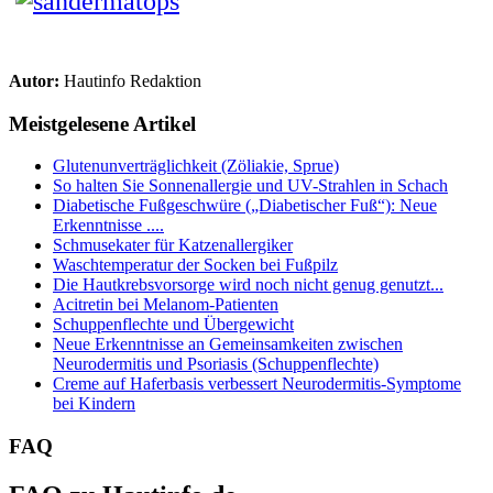
Autor:
Hautinfo Redaktion
Meistgelesene Artikel
Glutenunverträglichkeit (Zöliakie, Sprue)
So halten Sie Sonnenallergie und UV-Strahlen in Schach
Diabetische Fußgeschwüre („Diabetischer Fuß“): Neue
Erkenntnisse ....
Schmusekater für Katzenallergiker
Waschtemperatur der Socken bei Fußpilz
Die Hautkrebsvorsorge wird noch nicht genug genutzt...
Acitretin bei Melanom-Patienten
Schuppenflechte und Übergewicht
Neue Erkenntnisse an Gemeinsamkeiten zwischen
Neurodermitis und Psoriasis (Schuppenflechte)
Creme auf Haferbasis verbessert Neurodermitis-Symptome
bei Kindern
FAQ