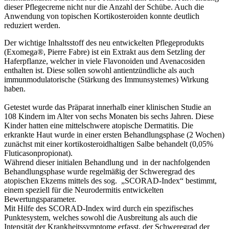
dieser Pflegecreme nicht nur die Anzahl der Schübe. Auch die
Anwendung von topischen Kortikosteroiden konnte deutlich
reduziert werden.
Der wichtige Inhaltsstoff des neu entwickelten Pflegeprodukts
(Exomega®, Pierre Fabre) ist ein Extrakt aus dem Setzling der
Haferpflanze, welcher in viele Flavonoiden und Avenacosiden
enthalten ist. Diese sollen sowohl antientzündliche als auch
immunmodulatorische (Stärkung des Immunsystemes) Wirkung
haben.
Getestet wurde das Präparat innerhalb einer klinischen Studie an
108 Kindern im Alter von sechs Monaten bis sechs Jahren. Diese
Kinder hatten eine mittelschwere atopische Dermatitis. Die
erkrankte Haut wurde in einer ersten Behandlungsphase (2 Wochen)
zunächst mit einer kortikosteroidhaltigen Salbe behandelt (0,05%
Fluticasonpropionat).
Während dieser initialen Behandlung und in der nachfolgenden
Behandlungsphase wurde regelmäßig der Schweregrad des
atopischen Ekzems mittels des sog. „SCORAD-Index“ bestimmt,
einem speziell für die Neurodermitis entwickelten
Bewertungsparameter.
Mit Hilfe des SCORAD-Index wird durch ein spezifisches
Punktesystem, welches sowohl die Ausbreitung als auch die
Intensität der Krankheitssymptome erfasst, der Schweregrad der