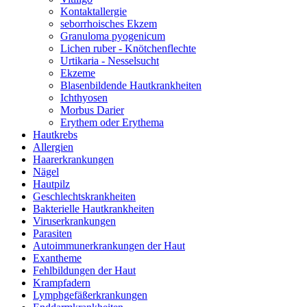
Kontaktallergie
seborrhoisches Ekzem
Granuloma pyogenicum
Lichen ruber - Knötchenflechte
Urtikaria - Nesselsucht
Ekzeme
Blasenbildende Hautkrankheiten
Ichthyosen
Morbus Darier
Erythem oder Erythema
Hautkrebs
Allergien
Haarerkrankungen
Nägel
Hautpilz
Geschlechtskrankheiten
Bakterielle Hautkrankheiten
Viruserkrankungen
Parasiten
Autoimmunerkrankungen der Haut
Exantheme
Fehlbildungen der Haut
Krampfadern
Lymphgefäßerkrankungen