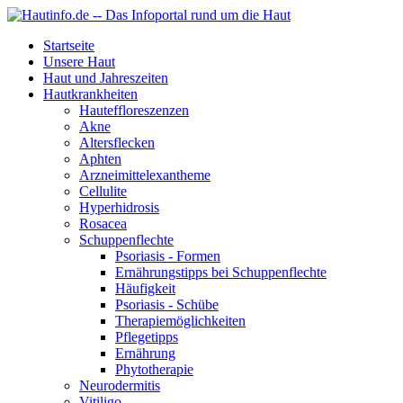
Startseite
Unsere Haut
Haut und Jahreszeiten
Hautkrankheiten
Hauteffloreszenzen
Akne
Altersflecken
Aphten
Arzneimittelexantheme
Cellulite
Hyperhidrosis
Rosacea
Schuppenflechte
Psoriasis - Formen
Ernährungstipps bei Schuppenflechte
Häufigkeit
Psoriasis - Schübe
Therapiemöglichkeiten
Pflegetipps
Ernährung
Phytotherapie
Neurodermitis
Vitiligo